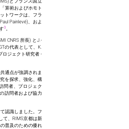
RIMS)とフランス国立
月に「算術およびホモト
ネットワークは、フラ
e Paul Painlevé)、およ
3
ます
。
MI CNRS 所長) とJ.-
HGTの代表として、K.
S プロジェクト研究者 -
の共通点が強調されま
研究を探求、強化、構
の訪問者、プロジェク
Sの訪問者および協力
して認識しました。フ
て、RIMS京都は新
への普及のための優れ