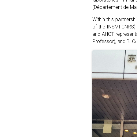
(Département de Math
Within this partners
of the INSMI CNRS) 
and AHGT representa
Professor), and B.
Co