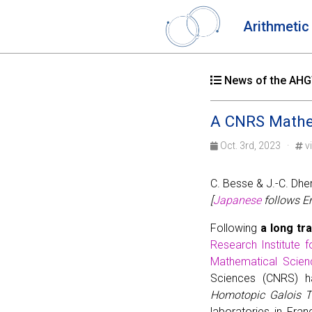
Arithmetic
News of the AHGT
A CNRS Mathem
Oct. 3rd, 2023 ·
vi
C. Besse & J.-C. Dhe
[
Japanese
follows En
Following
a long tr
Research Institute 
Mathematical Scienc
Sciences (CNRS) h
Homotopic Galois T
laboratories in Fra