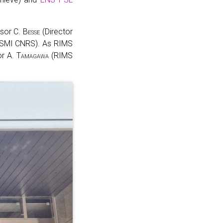
ssor C.
Besse
(Director
INSMI CNRS). As RIMS
or A.
Tamagawa
(RIMS