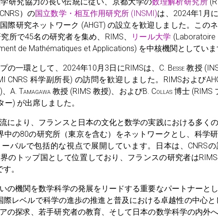
数学研究協力の長い伝統に従い、京都大学の
数理解析研究所
(
NRS）の
国立数学・相互作用研究所 (INSMI)
は、2024年1
国際研究ネットワーク (AHGT) の設立を歓迎しました。この
究所で45名の研究者を集め、RIMS、
リール大学
(Laboratoir
ement de Mathématiques et Applications) を中核機関としてい
の一環として、2024年10月3日にRIMSは、C.
Besse
教授 (INS
SMI CNRS 科学副所長) の訪問を歓迎しました。RIMSおよびA
)、A.
Tamagawa
教授 (RIMS 教授)、およびB.
Collas
博士 (RIM
ーター) が出席しました。
流により、フランスと日本の文化と数学の実践における多く
世界中の80の研究所（東京を含む）をネットワークとし、科学
ーバルで包括的な視点で展開しています。日本は、CNRS
界のトップ国として位置しており、フランスの研究者はRIM
です。
いの機関を数学科学の発展をリードする重要なパートナーと
、国際レベルで科学の進歩の推進と普及における卓越性の中心とし
アの探求、若手研究者の教育、そして日本の数学科学の内外