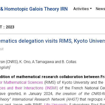
 & Homotopic Galois Theory IRN
Activities
New
 :: 2023
atics delegation visits RIMS, Kyoto Univer
sit
rsin (CNRS), K. Ono, A.Tamagawa and B. Collas.
glish]
adition of mathematical research collaboration between F
for Mathematical Sciences
(RIMS) of Kyoto University and the
es and their Interactions (INSMI)
of the French National Cen
ave greeted, in January 2024,
the creation of the CNRS-R
heory” International Research Network (AHGT)
that regroups 
nce and Japan, with RIMS,
Lille University
(Laboratoire Paul Pa