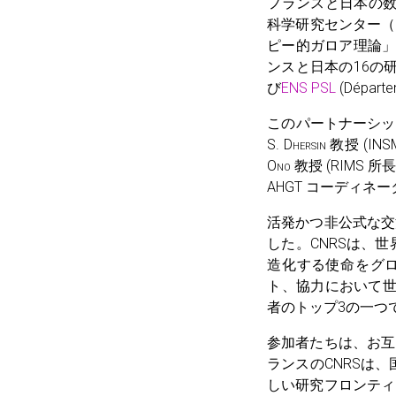
フランスと日本の
科学研究センター（C
ピー的ガロア理論」
ンスと日本の16の研
び
ENS PSL
(Départ
このパートナーシップ
S.
Dhersin
教授 (IN
Ono
教授 (RIMS 所長
AHGT コーディネ
活発かつ非公式な交
した。CNRSは、
造化する使命をグロ
ト、協力において世
者のトップ3の一つ
参加者たちは、お互
ランスのCNRSは
しい研究フロンティ