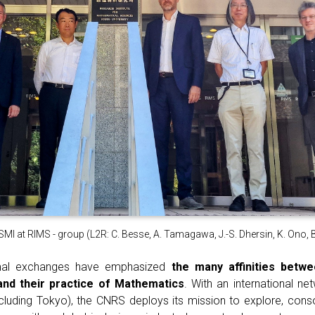
I at RIMS - group (L2R: C. Besse, A. Tamagawa, J.-S. Dhersin, K. Ono, B
mal exchanges have emphasized
the many affinities betw
and their practice of Mathematics
. With an international ne
cluding Tokyo), the CNRS deploys its mission to explore, conso