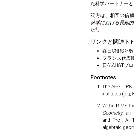
た科学パートナーと
双方は、相互の信頼
科学における長期的
4
た
。
リンクと関連ト
在日CNRSと
フランス代表団
日仏AHGTプ
Footnotes
The AHGT IRN is
institutes (e.g
Within RIMS th
Geometry
, an 
and Prof. A.
algebraic geom