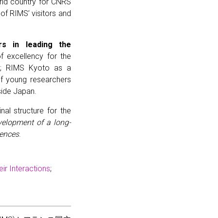
orld country for CNRS
 of RIMS’ visitors and
rs in leading the
f excellency for the
el; RIMS Kyoto as a
 of young researchers
side Japan.
al structure for the
velopment of a long-
iences
.
ir Interactions
;