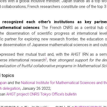
nces with a global inclusive mindset. Japan stands as a top w
nd collaborations; French researchers constitute one of the top 3
e recognized each other’s institutions as key partne
athematical sciences
: The French CNRS as a central hub o
e dissemination of scientific progress at international lev
ific partner for exploring new research frontier, the education
he dissemination of Japanese mathematical sciences in and out
xpressed their mutual trust and, with the AHGT IRN as a semin
2
verse international research
, their
strongest support for the de
realization of fruitful collaborative programs in Mathematical Sc
 topics
apan
and the
National Institute for Mathematical Sciences and the
h delegation
, January 26 2022;
apan
AHGT project
CNRS Tokyo Office’s bulletin