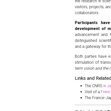
the research in scie
visitors, projects, a
collaborators.
Participants hav
development of m
advancement and th
distinguished scient
and a gateway for t
Both parties have e
stimulation of trans
term vision and the 
Links and Related
The CNRS
in J
Visit of a
Frenc
The France-J