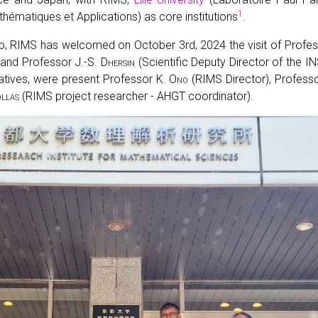
1
ématiques et Applications) as core institutions
.
hip, RIMS has welcomed on October 3rd, 2024 the visit of Profe
and Professor J.-S.
Dhersin
(Scientific Deputy Director of the 
tives, were present Professor K.
Ono
(RIMS Director), Profess
llas
(RIMS project researcher - AHGT coordinator).