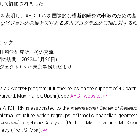
して評価されました。
を表明し、AHGT IRNを国際的な横断的研究の刺激のための
なビジョンの発展と実りある協力プログラムの実現に対する
ピック
数理科学研究所、その交流
の訪問（2022年1月26日)
ロジェクト CNRS東京事務所だより
 a 5-years+ program; it further relies on the support of 40 partne
, Harvard, Max Planck, Upenn), see
AHGT website
.
↩
e AHGT IRN is associated to the
International Center of Resear
internal structure which regroups arithmetic anabelian geomet
Tamagawa
), algebraic Analysis (Prof. T.
Mochizuki
and M.
Kash
etry (Prof. S.
Mori
).
↩