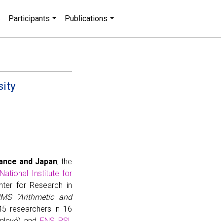
s
Participants
Publications
sity
rance and Japan
, the
National Institute for
ter for Research in
IMS “Arithmetic and
45 researchers in 16
inlevé) and
ENS PSL